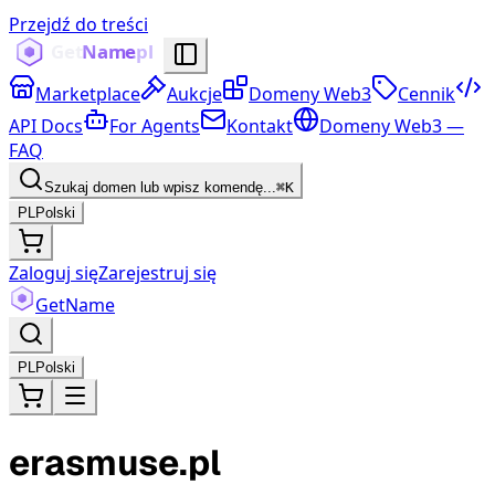
Przejdź do treści
Marketplace
Aukcje
Domeny Web3
Cennik
API Docs
For Agents
Kontakt
Domeny Web3 —
FAQ
Szukaj domen lub wpisz komendę...
⌘K
PL
Polski
Zaloguj się
Zarejestruj się
Get
Name
PL
Polski
erasmuse.pl