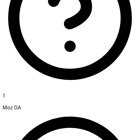
1
Moz DA