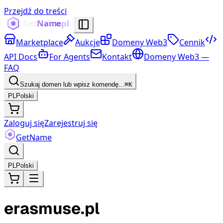
Przejdź do treści
Marketplace
Aukcje
Domeny Web3
Cennik
API Docs
For Agents
Kontakt
Domeny Web3 —
FAQ
Szukaj domen lub wpisz komendę...
⌘K
PL
Polski
Zaloguj się
Zarejestruj się
Get
Name
PL
Polski
erasmuse.pl