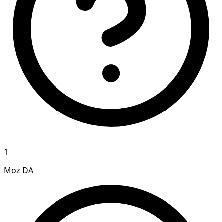
1
Moz DA