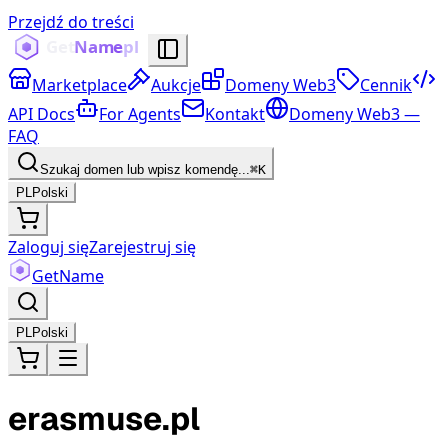
Przejdź do treści
Marketplace
Aukcje
Domeny Web3
Cennik
API Docs
For Agents
Kontakt
Domeny Web3 —
FAQ
Szukaj domen lub wpisz komendę...
⌘K
PL
Polski
Zaloguj się
Zarejestruj się
Get
Name
PL
Polski
erasmuse.pl