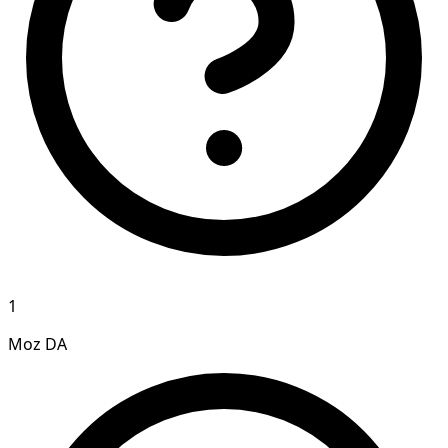
1
Moz DA