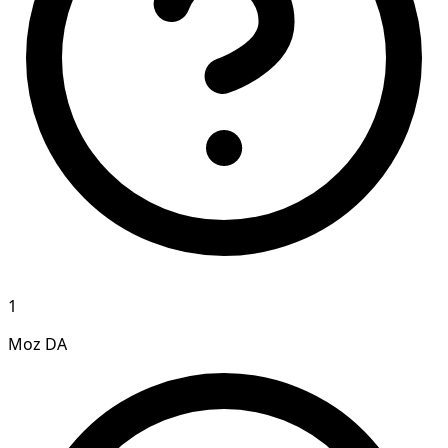
1
Moz DA