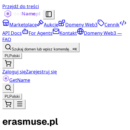
Przejdź do treści
Marketplace
Aukcje
Domeny Web3
Cennik
API Docs
For Agents
Kontakt
Domeny Web3 —
FAQ
Szukaj domen lub wpisz komendę...
⌘K
PL
Polski
Zaloguj się
Zarejestruj się
Get
Name
PL
Polski
erasmuse.pl