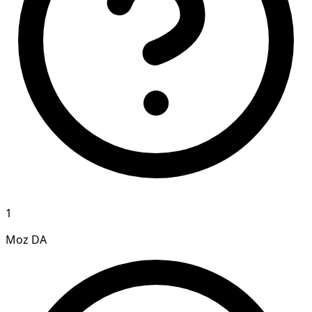
1
Moz DA