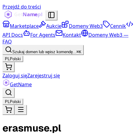
Przejdź do treści
Marketplace
Aukcje
Domeny Web3
Cennik
API Docs
For Agents
Kontakt
Domeny Web3 —
FAQ
Szukaj domen lub wpisz komendę...
⌘K
PL
Polski
Zaloguj się
Zarejestruj się
Get
Name
PL
Polski
erasmuse.pl